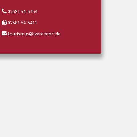
02581 54-5454
02581 54-5411
tourismus@warendorf.de