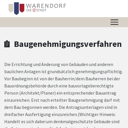
Zum Hauptinhalt springen
Zum Header
Zum Hauptinhalt
Zum Footer
Baugenehmigungsverfahren
Die Errichtung und Änderung von Gebäuden und anderen
baulichen Anlagen ist grundsätzlich genehmigungspflichtig.
Vor Baubeginn ist von der Bauherrin/dem Bauherren bei der
Bauordnungsbehörde durch eine bauvorlageberechtigte
Person (Architekt/Planer) ein entsprechender Bauantrag
einzureichen. Erst nach erteilter Baugenehmigung darf mit
dem Bau begonnen werden. Die Antragsunterlagen sind in
dreifacher Ausfertigung einzureichen.(Wichtiger Hinweis:
Handelt es sich dabei um denkmalgeschützte Gebäude sind