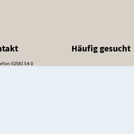
takt
Häufig gesucht
efon: 02581 54-0
efax: 02581 54-2900
ail:
stadt(at)warendorf.de
-Mail:
info(at)warendorf.de-
il.de