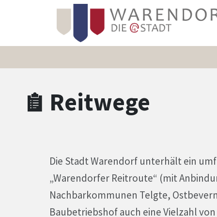
Zum Hauptinhalt springen
Zum Header
Zum Hauptinhalt
Zum Footer
Reitwege
Die Stadt Warendorf unterhält ein um
„Warendorfer Reitroute“ (mit Anbind
Nachbarkommunen Telgte, Ostbevern 
Baubetriebshof auch eine Vielzahl von