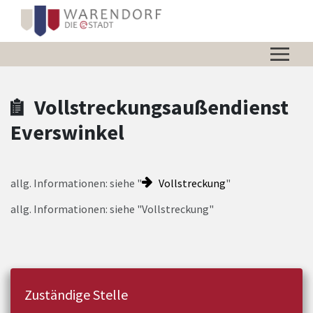
Zum Hauptinhalt springen
Zum Header
Zum Hauptinhalt
Zum Footer
Vollstreckungsaußendienst
Everswinkel
allg. Informationen: siehe "
Vollstreckung
"
allg. Informationen: siehe "Vollstreckung"
Zuständige Stelle