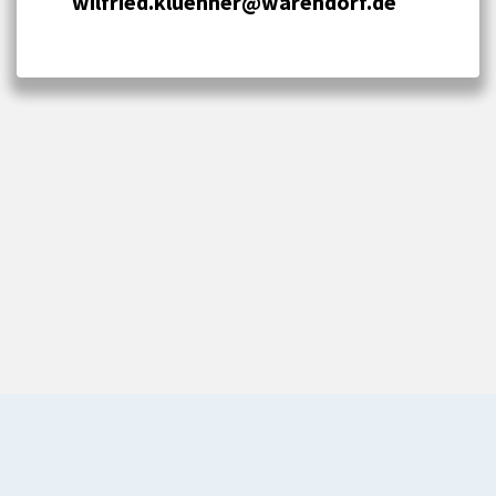
wilfried.kluenner@warendorf.de