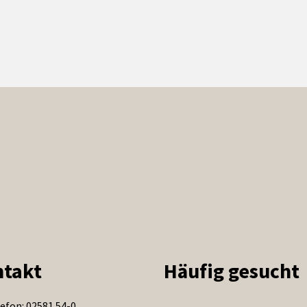
takt
Häufig gesucht
efon: 02581 54-0