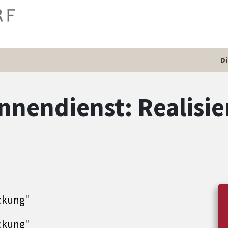
D
nnendienst: Realisi
eckung
"
eckung
"