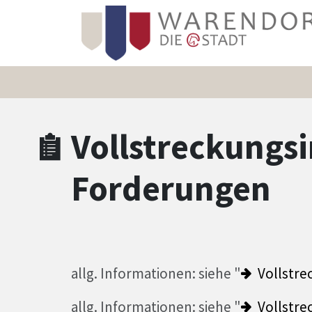
Zum Hauptinhalt springen
Zum Header
Zum Hauptinhalt
Zum Footer
Vollstreckungsi
Forderungen
allg. Informationen: siehe "
Vollstr
allg. Informationen: siehe "
Vollstr