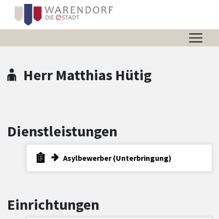
Zum Hauptinhalt springen
Zum Header
Zum Hauptinhalt
Zum Footer
Herr Matthias Hütig
Dienstleistungen
Asylbewerber (Unterbringung)
Einrichtungen