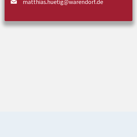
matthias.huetig@warendorf.de