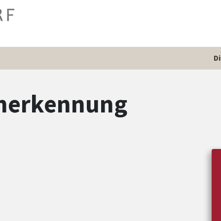
D
anerkennung