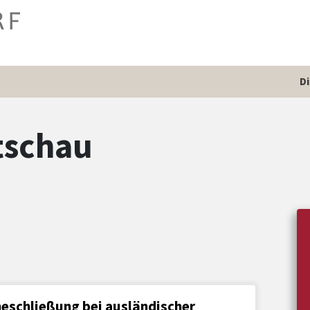
D
tschau
heschließung bei ausländischer