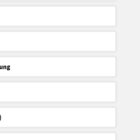
dung
)