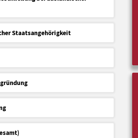
cher Staatsangehörigkeit
egründung
ng
esamt)