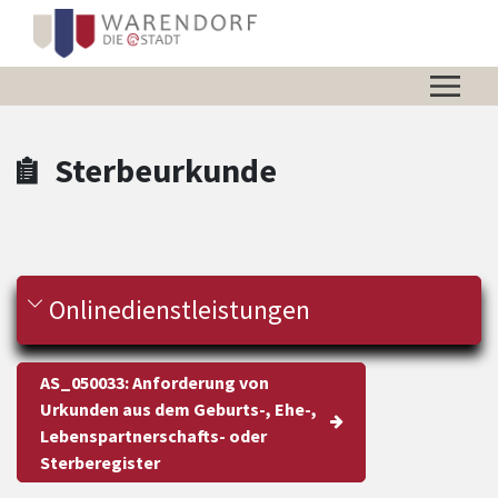
Zum Hauptinhalt springen
Zum Header
Zum Hauptinhalt
Zum Footer
Sterbeurkunde
Onlinedienstleistungen
AS_050033: Anforderung von
Urkunden aus dem Geburts-, Ehe-,
Lebenspartnerschafts- oder
Sterberegister