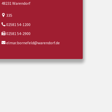
48231 Warendorf
335
02581 54-1200
02581 54-2900
elmar.bornefeld@warendorf.de