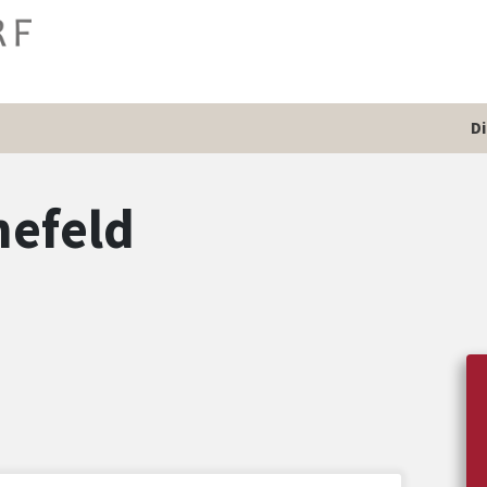
D
nefeld