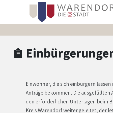
Zum Hauptinhalt springen
Zum Header
Zum Hauptinhalt
Zum Footer
Einbürgerunge
Einwohner, die sich einbürgern lass
Anträge bekommen. Die ausgefüllten 
den erforderlichen Unterlagen beim B
Kreis Warendorf weiter geleitet, der l