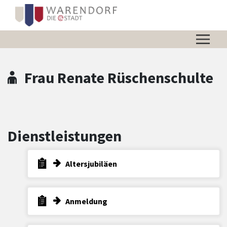
Zum Hauptinhalt springen
Zum Header
Zum Hauptinhalt
Zum Footer
Frau Renate Rüschenschulte
Dienstleistungen
Altersjubiläen
Anmeldung