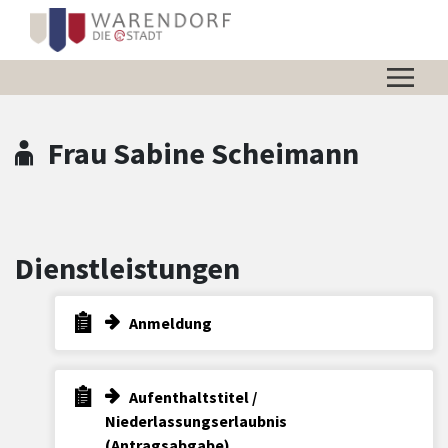
Zum Hauptinhalt springen
Zum Header
Zum Hauptinhalt
Zum Footer
Frau Sabine Scheimann
Dienstleistungen
Anmeldung
Aufenthaltstitel /
Niederlassungserlaubnis
(Antragsabgabe)