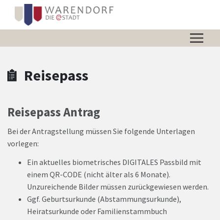
Zum Hauptinhalt springen
Zum Header
Zum Hauptinhalt
Zum Footer
Reisepass
Reisepass Antrag
Bei der Antragstellung müssen Sie folgende Unterlagen
vorlegen:
Ein aktuelles biometrisches DIGITALES Passbild mit
einem QR-CODE (nicht älter als 6 Monate).
Unzureichende Bilder müssen zurückgewiesen werden.
Ggf. Geburtsurkunde (Abstammungsurkunde),
Heiratsurkunde oder Familienstammbuch