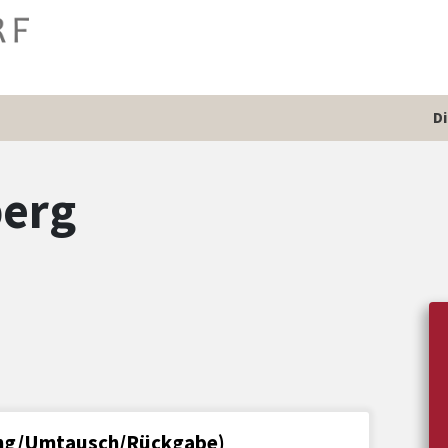
D
berg
lung/Umtausch/Rückgabe)