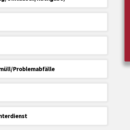
müll/Problemabfälle
nterdienst