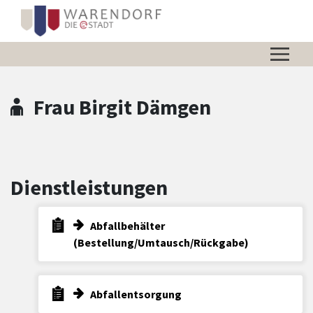
Zum Hauptinhalt springen
Zum Header
Zum Hauptinhalt
Zum Footer
Frau Birgit Dämgen
Dienstleistungen
Abfallbehälter
(Bestellung/Umtausch/Rückgabe)
Abfallentsorgung