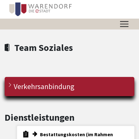
Zum Hauptinhalt springen
Zum Header
Zum Hauptinhalt
Zum Footer
Team Soziales
Verkehrsanbindung
Dienstleistungen
Bestattungskosten (im Rahmen